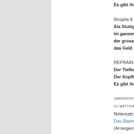
Es gibt i
Strophe 6
Als Stuttg
im ganze
der gros
das Geld 
REFRAIN
Der Tiefb
Der Kopfb
Es gibt i
(UMGEDICH
(C) MATTHI
Notensatz
Das-Badne
(Arrangem