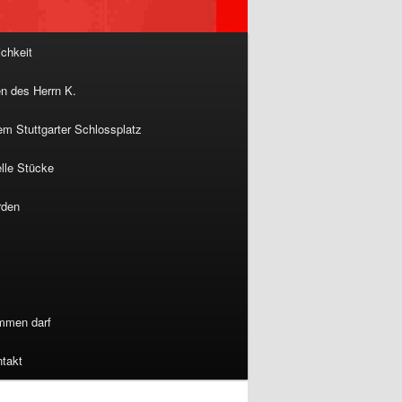
ichkeit
n des Herrn K.
m Stuttgarter Schlossplatz
lle Stücke
rden
ommen darf
takt