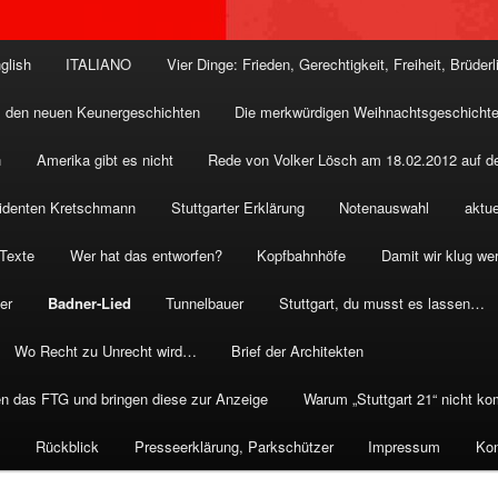
glish
ITALIANO
Vier Dinge: Frieden, Gerechtigkeit, Freiheit, Brüderl
 den neuen Keunergeschichten
Die merkwürdigen Weihnachtsgeschichte
n
Amerika gibt es nicht
Rede von Volker Lösch am 18.02.2012 auf de
äsidenten Kretschmann
Stuttgarter Erklärung
Notenauswahl
aktue
 Texte
Wer hat das entworfen?
Kopfbahnhöfe
Damit wir klug we
er
Badner-Lied
Tunnelbauer
Stuttgart, du musst es lassen…
Wo Recht zu Unrecht wird…
Brief der Architekten
n das FTG und bringen diese zur Anzeige
Warum „Stuttgart 21“ nicht k
s
Rückblick
Presseerklärung, Parkschützer
Impressum
Kon