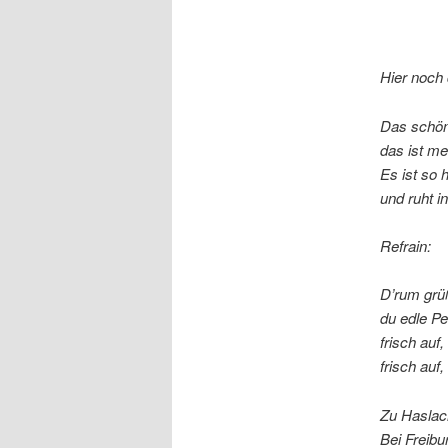
Hier noch 
Das schön
das ist me
Es ist so 
und ruht i
Refrain:
D’rum grü
du edle Pe
frisch auf,
frisch auf
Zu Haslach
Bei Freibu