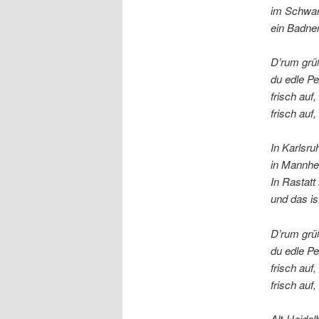
im Schwa
ein Badner
D’rum grü
du edle Pe
frisch auf,
frisch auf
In Karlsru
in Mannhei
In Rastatt 
und das i
D’rum grü
du edle Pe
frisch auf,
frisch auf
Alt-Heidel