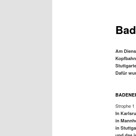
Bad
Am Dienst
Kopfbahn
Stuttgart
Dafür wur
BADENER L
Strophe 1
In Karlsru
in Mannhe
in Stuttg
und das i