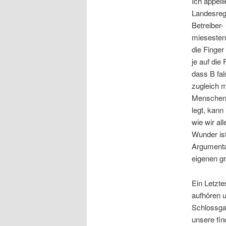
Ich appell
Landesreg
Betreiber-
miesesten 
die Finger
je auf die
dass B fal
zugleich 
Menschenv
legt, kann
wie wir al
Wunder ist
Argumenta
eigenen gr
Ein Letzte
aufhören 
Schlossga
unsere fin