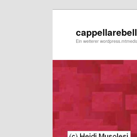
Zum
primären
Inhalt
cappellarebel
springen
Ein weiterer wordpress.mtmedi