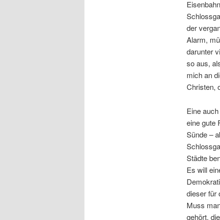
Eisenbahn
Schlossgar
der vergan
Alarm, mü
darunter v
so aus, al
mich an di
Christen,
Eine auch 
eine gute 
Sünde – ab
Schlossgar
Städte ben
Es will ei
Demokrati
dieser fü
Muss man 
gehört, di