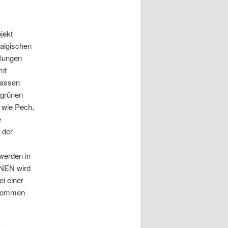
jekt
ralgischen
llungen
it
lassen
 grünen
 wie Pech,
e
 der
 werden in
ÜNEN wird
ei einer
ekommen