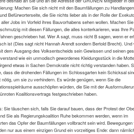
iere deshalb an Sie und an die Adresse der GRÜNEN Mitglieder in de
ierung: Machen Sie sich nicht mit den Baumfällungen zu Handlanger
 und Befürworterseite, die Sie nichts lieber als in der Rolle der Exekut
aller Jobs im Vorfeld ihres Bauvorhabens sehen wollen. Machen Sie 
 schmutzig mit diesen Fällungen, die alles konterkarieren, was Ihre Pa
 Fahnen geschrieben hat. Wer A sagt, muss nicht B sagen, wenn er er
sch ist (Dies sagt nicht Hannah Arendt sondern Bertold Brecht). Und
mit dem Ausgang des Volksentscheids sein Gewissen und seinen ge
erstand wie ein unmodisch gewordenes Kleidungsstück in die Motte
 irgend etwas in Sachen Demokratie nicht richtig verstanden haben. S
le, dass die drohenden Fällungen im Schlossgarten kein Schicksal sin
 nötig, um sie zu verhindern. Es würde genügen, wenn Sie die
tionsspielräume ausschöpfen würden, die Sie mit der Ausformulierun
ünroten Koalitionsvertrags festgeschrieben haben.
s: Sie täuschen sich, falls Sie darauf bauen, dass der Protest der Ob
und Sie als Regierungskoalition Ruhe bekommen werden, wenn im
rten das Opfer der Baumfällungen vollbracht sein wird. Bewegungen 
den nur aus einem einzigen Grund ein vorzeitiges Ende: dann nämlic