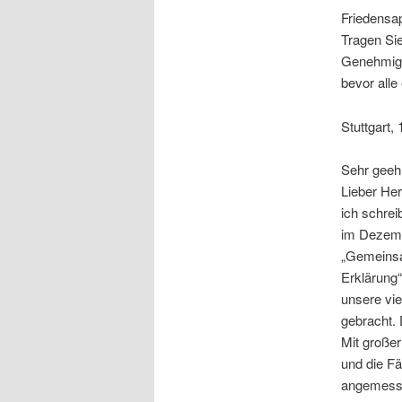
Friedensap
Tragen Sie
Genehmigen
bevor alle
Stuttgart,
Sehr geehr
Lieber He
ich schrei
im Dezemb
„Gemeins
Erklärung
unsere vie
gebracht. 
Mit großer
und die Fä
angemessen