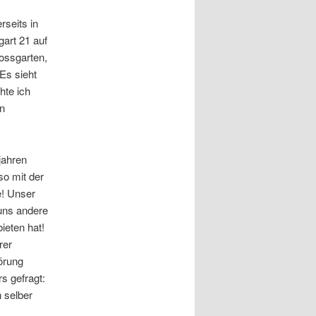
rseits in
gart 21 auf
ossgarten,
 Es sieht
hte ich
en
jahren
so mit der
e! Unser
 uns andere
ieten hat!
rer
örung
s gefragt:
 selber