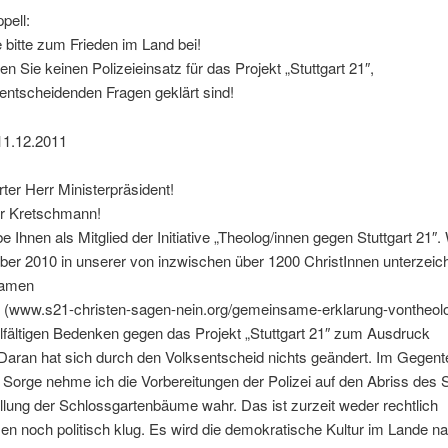
pell:
 bitte zum Frieden im Land bei!
 Sie keinen Polizeieinsatz für das Projekt „Stuttgart 21″,
 entscheidenden Fragen geklärt sind!
 11.12.2011
ter Herr Ministerpräsident!
rr Kretschmann!
be Ihnen als Mitglied der Initiative „Theolog/innen gegen Stuttgart 21″.
er 2010 in unserer von inzwischen über 1200 ChristInnen unterzeic
amen
“ (www.s21-christen-sagen-nein.org/gemeinsame-erklarung-vontheolo
lfältigen Bedenken gegen das Projekt „Stuttgart 21″ zum Ausdruck
Daran hat sich durch den Volksentscheid nichts geändert. Im Gegente
 Sorge nehme ich die Vorbereitungen der Polizei auf den Abriss des 
llung der Schlossgartenbäume wahr. Das ist zurzeit weder rechtlich
 noch politisch klug. Es wird die demokratische Kultur im Lande na