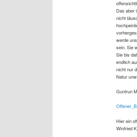
offensicht
Das aber i
nicht täus
hochpeinli
vorherges
werde uns
sein. Sie 
Sie bis da
endlich au
nicht nur 
Natur unwi
Guntrun Mü
Offener_
Hier ein o
Winfried 