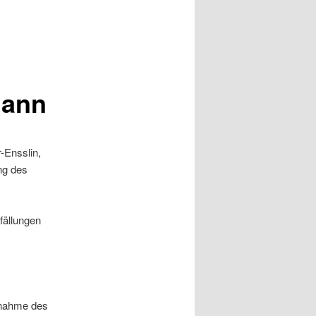
mann
-Ensslin,
ng des
fällungen
ngnahme des