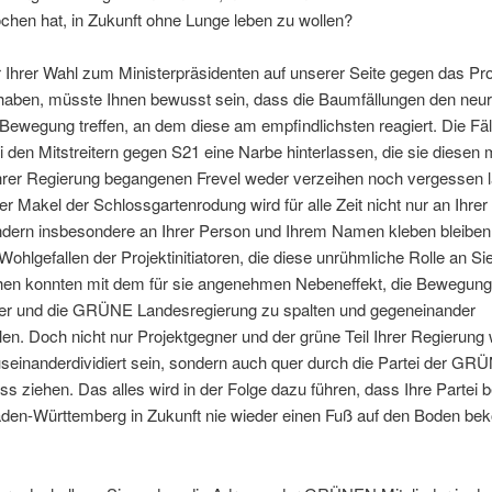
chen hat, in Zukunft ohne Lunge leben zu wollen?
 Ihrer Wahl zum Ministerpräsidenten auf unserer Seite gegen das Pro
 haben, müsste Ihnen bewusst sein, dass die Baumfällungen den neu
Bewegung treffen, an dem diese am empfindlichsten reagiert. Die Fä
 den Mitstreitern gegen S21 eine Narbe hinterlassen, die sie diesen m
 Ihrer Regierung begangenen Frevel weder verzeihen noch vergessen 
r Makel der Schlossgartenrodung wird für alle Zeit nicht nur an Ihrer
ondern insbesondere an Ihrer Person und Ihrem Namen kleben bleiben
ohlgefallen der Projektinitiatoren, die diese unrühmliche Rolle an Si
chen konnten mit dem für sie angenehmen Nebeneffekt, die Bewegung
er und die GRÜNE Landesregierung zu spalten und gegeneinander
en. Doch nicht nur Projektgegner und der grüne Teil Ihrer Regierung
seinanderdividiert sein, sondern auch quer durch die Partei der GR
iss ziehen. Das alles wird in der Folge dazu führen, dass Ihre Partei b
aden-Württemberg in Zukunft nie wieder einen Fuß auf den Boden b