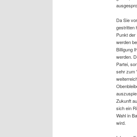
ausgespro
Da Sie vor
gestritten
Punkt der 
werden bei
Billigung
werden. De
Partei, s
sehr zum W
weiterrei
Obenbleib
auszuspiel
Zukunft au
sich ein R
Wahl in B
wird.