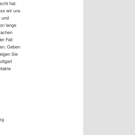
scht hat.
ass wir uns
e und
hon lange
sachen
r Fall
rben. Geben
teigen Sie
ttgart
ntakte
rg