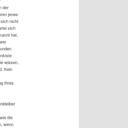
r
n der
oren jenes
sich nicht
rtei sich
kannt hat,
 wer
sunden
nkiste
ie wissen,
d. Kein
g Ihres
enbleiber
wie die
h, wenn