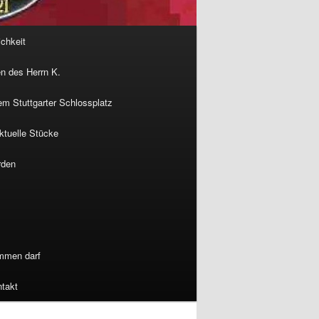
ichkeit
n des Herrn K.
m Stuttgarter Schlossplatz
ktuelle Stücke
rden
ommen darf
takt