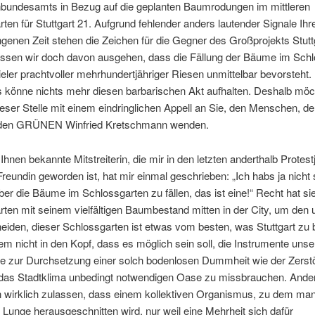
bundesamts in Bezug auf die geplanten Baumrodungen im mittleren
ten für Stuttgart 21. Aufgrund fehlender anders lautender Signale Ihre
genen Zeit stehen die Zeichen für die Gegner des Großprojekts Stutt
ssen wir doch davon ausgehen, dass die Fällung der Bäume im Schl
ieler prachtvoller mehrhundertjähriger Riesen unmittelbar bevorsteht.
s könne nichts mehr diesen barbarischen Akt aufhalten. Deshalb möc
eser Stelle mit einem eindringlichen Appell an Sie, den Menschen, d
 den GRÜNEN Winfried Kretschmann wenden.
Ihnen bekannte Mitstreiterin, die mir in den letzten anderthalb Protest
Freundin geworden ist, hat mir einmal geschrieben: „Ich habs ja nicht 
er die Bäume im Schlossgarten zu fällen, das ist eine!“ Recht hat si
ten mit seinem vielfältigen Baumbestand mitten in der City, um den
eiden, dieser Schlossgarten ist etwas vom besten, was Stuttgart zu b
nem nicht in den Kopf, dass es möglich sein soll, die Instrumente unse
e zur Durchsetzung einer solch bodenlosen Dummheit wie der Zerst
r das Stadtklima unbedingt notwendigen Oase zu missbrauchen. Ander
wirklich zulassen, dass einem kollektiven Organismus, zu dem man
e Lunge herausgeschnitten wird, nur weil eine Mehrheit sich dafür