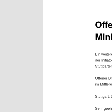
Off
Min
Ein weiter
der Initia
Stuttgarte
Offener Br
im Mittler
Stuttgart,
Sehr geehr