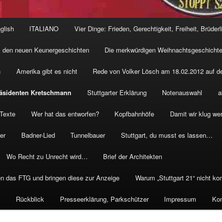
glish
ITALIANO
Vier Dinge: Frieden, Gerechtigkeit, Freiheit, Brüderl
 den neuen Keunergeschichten
Die merkwürdigen Weihnachtsgeschichte
n
Amerika gibt es nicht
Rede von Volker Lösch am 18.02.2012 auf de
präsidenten Kretschmann
Stuttgarter Erklärung
Notenauswahl
a
 Texte
Wer hat das entworfen?
Kopfbahnhöfe
Damit wir klug we
er
Badner-Lied
Tunnelbauer
Stuttgart, du musst es lassen…
Wo Recht zu Unrecht wird…
Brief der Architekten
n das FTG und bringen diese zur Anzeige
Warum „Stuttgart 21“ nicht k
s
Rückblick
Presseerklärung, Parkschützer
Impressum
Kon