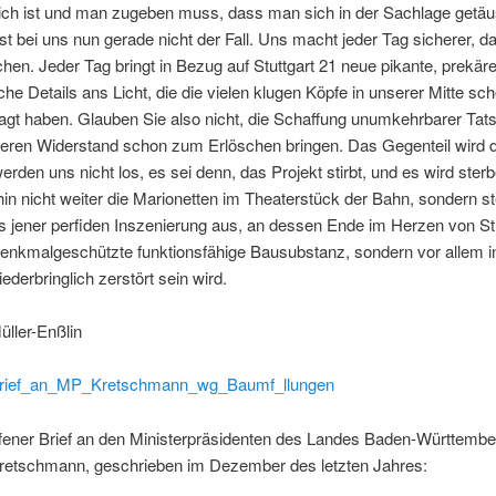
lich ist und man zugeben muss, dass man sich in der Sachlage getäu
st bei uns nun gerade nicht der Fall. Uns macht jeder Tag sicherer, d
chen. Jeder Tag bringt in Bezug auf Stuttgart 21 neue pikante, prekär
che Details ans Licht, die die vielen klugen Köpfe in unserer Mitte sc
agt haben. Glauben Sie also nicht, die Schaffung unumkehrbarer Tat
eren Widerstand schon zum Erlöschen bringen. Das Gegenteil wird de
werden uns nicht los, es sei denn, das Projekt stirbt, und es wird ste
hin nicht weiter die Marionetten im Theaterstück der Bahn, sondern s
s jener perfiden Inszenierung aus, an dessen Ende im Herzen von Stu
denkmalgeschützte funktionsfähige Bausubstanz, sondern vor allem i
ederbringlich zerstört sein wird.
ller-Enßlin
Brief_an_MP_Kretschmann_wg_Baumf_llungen
ffener Brief an den Ministerpräsidenten des Landes Baden-Württembe
Kretschmann, geschrieben im Dezember des letzten Jahres: