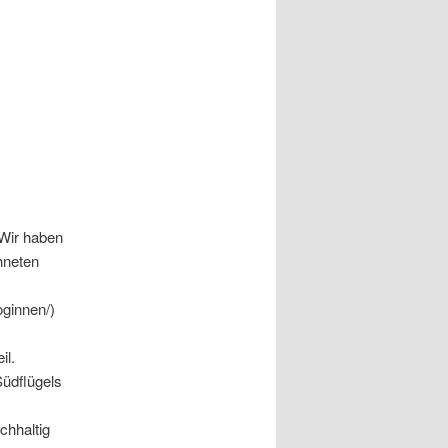
 Wir haben
hneten
ginnen/)
il.
Südflügels
chhaltig